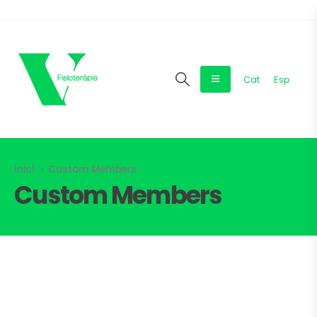
Cat
Esp
Inici
Custom Members
Custom Members