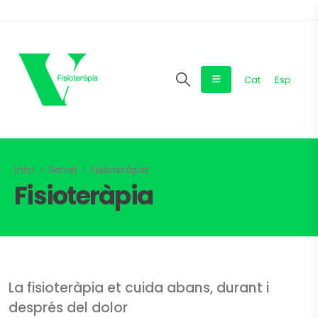
Cat
Esp
Inici
Servei
Fisioteràpia
Fisioteràpia
La fisioteràpia et cuida abans, durant i
després del dolor